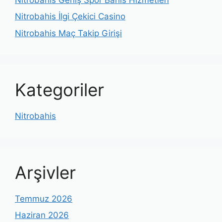
Nitrobahis İlgi Çekici Casino
Nitrobahis Maç Takip Girişi
Kategoriler
Nitrobahis
Arşivler
Temmuz 2026
Haziran 2026