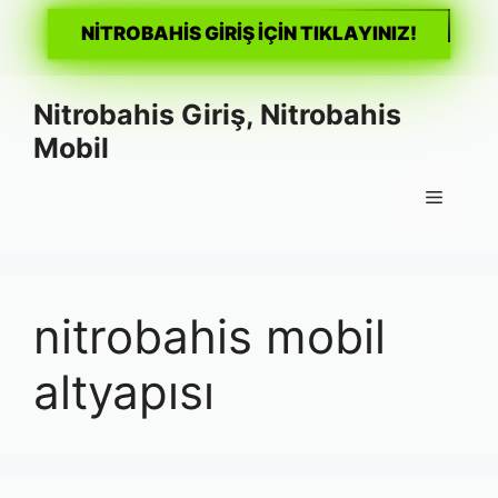
NİTROBAHİS GİRİŞ İÇİN TIKLAYINIZ!
İçeriğe
Nitrobahis Giriş, Nitrobahis
atla
Mobil
Menü
nitrobahis mobil
altyapısı