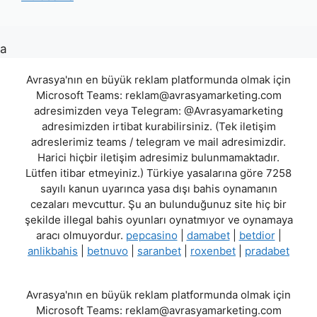
a
Avrasya'nın en büyük reklam platformunda olmak için
Microsoft Teams:
reklam@avrasyamarketing.com
adresimizden veya Telegram: @Avrasyamarketing
adresimizden irtibat kurabilirsiniz. (Tek iletişim
adreslerimiz teams / telegram ve mail adresimizdir.
Harici hiçbir iletişim adresimiz bulunmamaktadır.
Lütfen itibar etmeyiniz.) Türkiye yasalarına göre 7258
sayılı kanun uyarınca yasa dışı bahis oynamanın
cezaları mevcuttur. Şu an bulunduğunuz site hiç bir
şekilde illegal bahis oyunları oynatmıyor ve oynamaya
aracı olmuyordur.
pepcasino
|
damabet
|
betdior
|
anlikbahis
|
betnuvo
|
saranbet
|
roxenbet
|
pradabet
Avrasya'nın en büyük reklam platformunda olmak için
Microsoft Teams:
reklam@avrasyamarketing.com