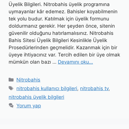
Üyelik Bilgileri. Nitrobahis üyelik programına
uymayanlar kâr edemez. Bahisler koyabilmenin
tek yolu budur. Katılmak için üyelik formunu
doldurmanız gerekir. Her şeyden önce, sitenin
güvenilir olduğunu hatırlamalısınız. Nitrobahis
Bahis Sitesi Üyelik Bilgileri Kesinlikle Üyelik
Prosedürlerinden geçmelidir. Kazanmak için bir
üyeye ihtiyacınız var. Tercih edilen bir üye olmak
mümkün olan bazı …
Devamını oku…
Kategoriler
Nitrobahis
Etiketler
nitrobahis kullanıcı bilgileri
,
nitrobahis tv
,
nitrobahis üyelik bilgileri
Yorum yap