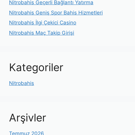
Nitrobahis Geçerli Bağlantı Yatırma
Nitrobahis Geniş Spor Bahis Hizmetleri
Nitrobahis İlgi Çekici Casino
Nitrobahis Maç Takip Girişi
Kategoriler
Nitrobahis
Arşivler
Temmuz 2026