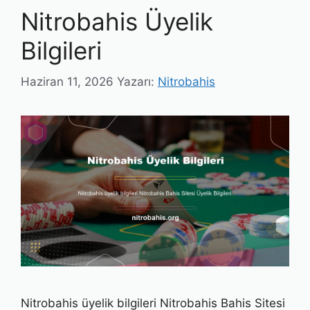
Nitrobahis Üyelik
Bilgileri
Haziran 11, 2026
Yazarı:
Nitrobahis
Nitrobahis üyelik bilgileri Nitrobahis Bahis Sitesi