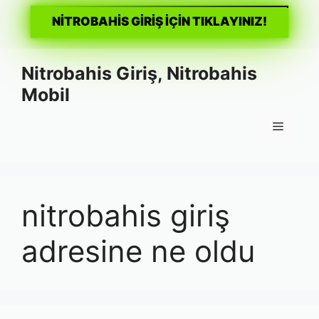
NİTROBAHİS GİRİŞ İÇİN TIKLAYINIZ!
İçeriğe
Nitrobahis Giriş, Nitrobahis
atla
Mobil
Menü
nitrobahis giriş
adresine ne oldu