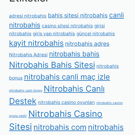
canli
bahis sitesi nitrobahis
adresi nitrobahis
nitrobahis
casino sitesi nitrobahis
girisi
nitrobahis
giris yap nitrobahis
güncel nitrobahis
kayit nitrobahis
nitrobahis adres
nitrobahis bahis
Nitrobahis Adresi
Nitrobahis Bahis Sitesi
nitrobahis
nitrobahis canli maç izle
bonus
Nitrobahis Canlı
nitrobahis canlı bingo
Destek
nitrobahis casino oyunları
nitrobahis casino
Nitrobahis Casino
oyunu nedir
Sitesi
nitrobahis com
nitrobahis