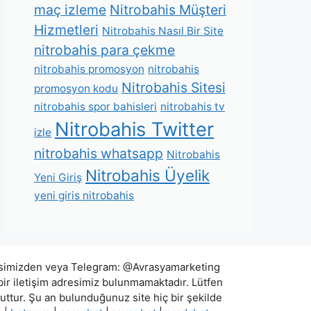
maç izleme
Nitrobahis Müşteri
Hizmetleri
Nitrobahis Nasıl Bir Site
nitrobahis para çekme
nitrobahis promosyon
nitrobahis
Nitrobahis Sitesi
promosyon kodu
nitrobahis spor bahisleri
nitrobahis tv
Nitrobahis Twitter
izle
nitrobahis whatsapp
Nitrobahis
Nitrobahis Üyelik
Yeni Giriş
yeni giris nitrobahis
simizden veya Telegram: @Avrasyamarketing
çbir iletişim adresimiz bulunmamaktadır. Lütfen
uttur. Şu an bulunduğunuz site hiç bir şekilde