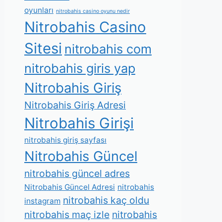
oyunları
nitrobahis casino oyunu nedir
Nitrobahis Casino
Sitesi
nitrobahis com
nitrobahis giris yap
Nitrobahis Giriş
Nitrobahis Giriş Adresi
Nitrobahis Girişi
nitrobahis giriş sayfası
Nitrobahis Güncel
nitrobahis güncel adres
Nitrobahis Güncel Adresi
nitrobahis
nitrobahis kaç oldu
instagram
nitrobahis maç izle
nitrobahis