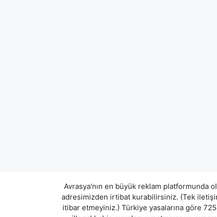
Avrasya'nın en büyük reklam platformunda o
adresimizden irtibat kurabilirsiniz. (Tek ilet
itibar etmeyiniz.) Türkiye yasalarına göre 72