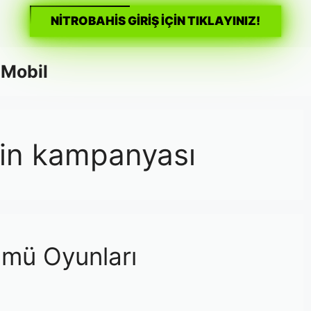
NİTROBAHİS GİRİŞ İÇİN TIKLAYINIZ!
 Mobil
pin kampanyası
ümü Oyunları