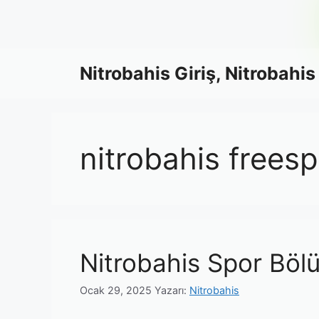
İçeriğe
Nitrobahis Giriş, Nitrobahis
atla
nitrobahis frees
Nitrobahis Spor Böl
Ocak 29, 2025
Yazarı:
Nitrobahis