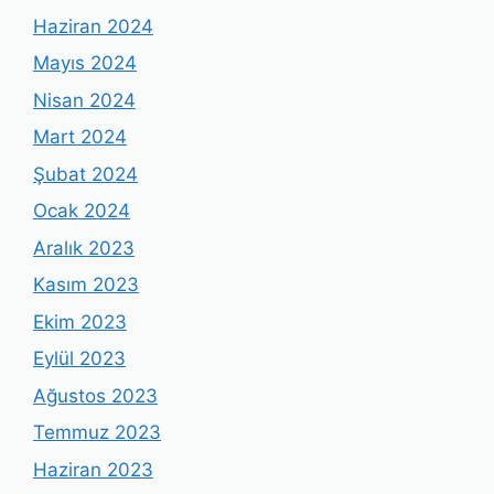
Haziran 2024
Mayıs 2024
Nisan 2024
Mart 2024
Şubat 2024
Ocak 2024
Aralık 2023
Kasım 2023
Ekim 2023
Eylül 2023
Ağustos 2023
Temmuz 2023
Haziran 2023