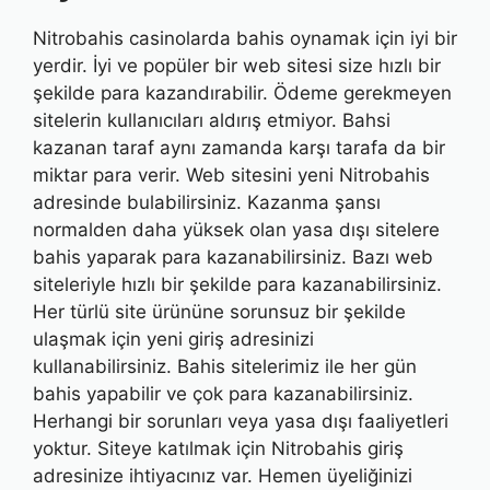
Nitrobahis casinolarda bahis oynamak için iyi bir
yerdir. İyi ve popüler bir web sitesi size hızlı bir
şekilde para kazandırabilir. Ödeme gerekmeyen
sitelerin kullanıcıları aldırış etmiyor. Bahsi
kazanan taraf aynı zamanda karşı tarafa da bir
miktar para verir. Web sitesini yeni Nitrobahis
adresinde bulabilirsiniz. Kazanma şansı
normalden daha yüksek olan yasa dışı sitelere
bahis yaparak para kazanabilirsiniz. Bazı web
siteleriyle hızlı bir şekilde para kazanabilirsiniz.
Her türlü site ürününe sorunsuz bir şekilde
ulaşmak için yeni giriş adresinizi
kullanabilirsiniz. Bahis sitelerimiz ile her gün
bahis yapabilir ve çok para kazanabilirsiniz.
Herhangi bir sorunları veya yasa dışı faaliyetleri
yoktur. Siteye katılmak için Nitrobahis giriş
adresinize ihtiyacınız var. Hemen üyeliğinizi