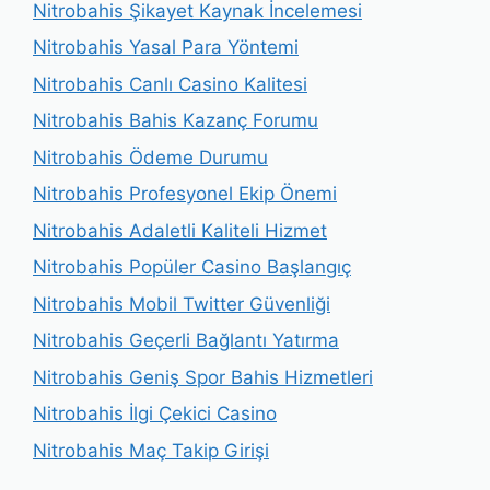
Nitrobahis Şikayet Kaynak İncelemesi
Nitrobahis Yasal Para Yöntemi
Nitrobahis Canlı Casino Kalitesi
Nitrobahis Bahis Kazanç Forumu
Nitrobahis Ödeme Durumu
Nitrobahis Profesyonel Ekip Önemi
Nitrobahis Adaletli Kaliteli Hizmet
Nitrobahis Popüler Casino Başlangıç
Nitrobahis Mobil Twitter Güvenliği
Nitrobahis Geçerli Bağlantı Yatırma
Nitrobahis Geniş Spor Bahis Hizmetleri
Nitrobahis İlgi Çekici Casino
Nitrobahis Maç Takip Girişi