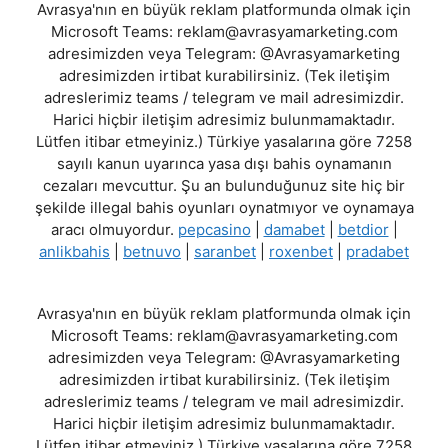
Avrasya'nın en büyük reklam platformunda olmak için
Microsoft Teams:
reklam@avrasyamarketing.com
adresimizden veya Telegram: @Avrasyamarketing
adresimizden irtibat kurabilirsiniz. (Tek iletişim
adreslerimiz teams / telegram ve mail adresimizdir.
Harici hiçbir iletişim adresimiz bulunmamaktadır.
Lütfen itibar etmeyiniz.) Türkiye yasalarına göre 7258
sayılı kanun uyarınca yasa dışı bahis oynamanın
cezaları mevcuttur. Şu an bulunduğunuz site hiç bir
şekilde illegal bahis oyunları oynatmıyor ve oynamaya
aracı olmuyordur.
pepcasino
|
damabet
|
betdior
|
anlikbahis
|
betnuvo
|
saranbet
|
roxenbet
|
pradabet
Avrasya'nın en büyük reklam platformunda olmak için
Microsoft Teams:
reklam@avrasyamarketing.com
adresimizden veya Telegram: @Avrasyamarketing
adresimizden irtibat kurabilirsiniz. (Tek iletişim
adreslerimiz teams / telegram ve mail adresimizdir.
Harici hiçbir iletişim adresimiz bulunmamaktadır.
Lütfen itibar etmeyiniz.) Türkiye yasalarına göre 7258