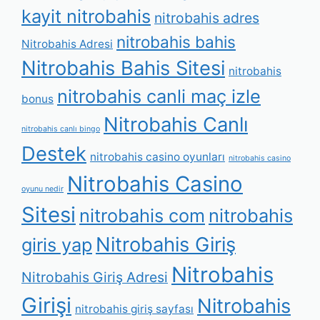
kayit nitrobahis
nitrobahis adres
nitrobahis bahis
Nitrobahis Adresi
Nitrobahis Bahis Sitesi
nitrobahis
nitrobahis canli maç izle
bonus
Nitrobahis Canlı
nitrobahis canlı bingo
Destek
nitrobahis casino oyunları
nitrobahis casino
Nitrobahis Casino
oyunu nedir
Sitesi
nitrobahis com
nitrobahis
Nitrobahis Giriş
giris yap
Nitrobahis
Nitrobahis Giriş Adresi
Girişi
Nitrobahis
nitrobahis giriş sayfası