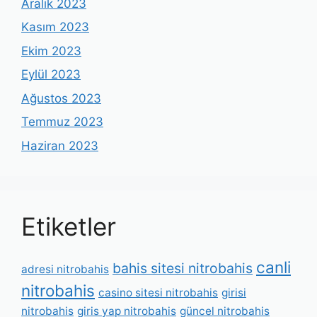
Aralık 2023
Kasım 2023
Ekim 2023
Eylül 2023
Ağustos 2023
Temmuz 2023
Haziran 2023
Etiketler
canli
bahis sitesi nitrobahis
adresi nitrobahis
nitrobahis
casino sitesi nitrobahis
girisi
nitrobahis
giris yap nitrobahis
güncel nitrobahis