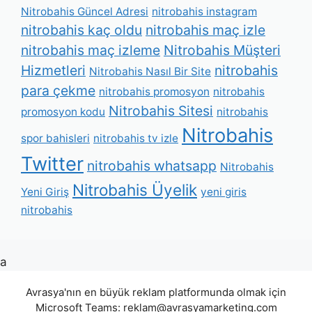
Nitrobahis Güncel Adresi
nitrobahis instagram
nitrobahis kaç oldu
nitrobahis maç izle
nitrobahis maç izleme
Nitrobahis Müşteri
Hizmetleri
nitrobahis
Nitrobahis Nasıl Bir Site
para çekme
nitrobahis promosyon
nitrobahis
Nitrobahis Sitesi
promosyon kodu
nitrobahis
Nitrobahis
spor bahisleri
nitrobahis tv izle
Twitter
nitrobahis whatsapp
Nitrobahis
Nitrobahis Üyelik
Yeni Giriş
yeni giris
nitrobahis
a
Avrasya'nın en büyük reklam platformunda olmak için
Microsoft Teams:
reklam@avrasyamarketing.com