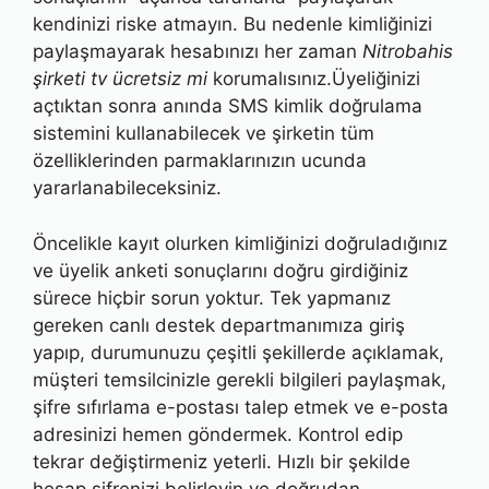
kendinizi riske atmayın. Bu nedenle kimliğinizi
paylaşmayarak hesabınızı her zaman
Nitrobahis
şirketi tv ücretsiz mi
korumalısınız.Üyeliğinizi
açtıktan sonra anında SMS kimlik doğrulama
sistemini kullanabilecek ve şirketin tüm
özelliklerinden parmaklarınızın ucunda
yararlanabileceksiniz.
Öncelikle kayıt olurken kimliğinizi doğruladığınız
ve üyelik anketi sonuçlarını doğru girdiğiniz
sürece hiçbir sorun yoktur. Tek yapmanız
gereken canlı destek departmanımıza giriş
yapıp, durumunuzu çeşitli şekillerde açıklamak,
müşteri temsilcinizle gerekli bilgileri paylaşmak,
şifre sıfırlama e-postası talep etmek ve e-posta
adresinizi hemen göndermek. Kontrol edip
tekrar değiştirmeniz yeterli. Hızlı bir şekilde
hesap şifrenizi belirleyin ve doğrudan