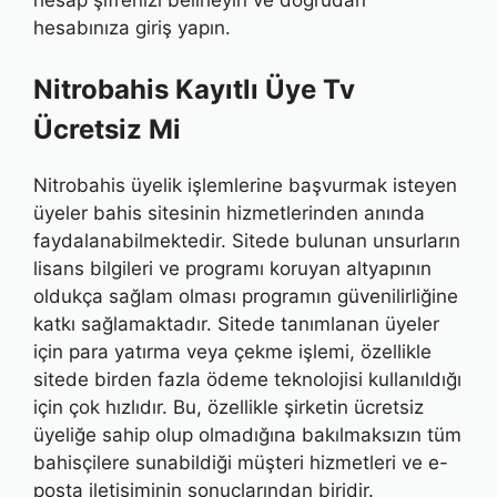
hesabınıza giriş yapın.
Nitrobahis Kayıtlı Üye Tv
Ücretsiz Mi
Nitrobahis üyelik işlemlerine başvurmak isteyen
üyeler bahis sitesinin hizmetlerinden anında
faydalanabilmektedir. Sitede bulunan unsurların
lisans bilgileri ve programı koruyan altyapının
oldukça sağlam olması programın güvenilirliğine
katkı sağlamaktadır. Sitede tanımlanan üyeler
için para yatırma veya çekme işlemi, özellikle
sitede birden fazla ödeme teknolojisi kullanıldığı
için çok hızlıdır. Bu, özellikle şirketin ücretsiz
üyeliğe sahip olup olmadığına bakılmaksızın tüm
bahisçilere sunabildiği müşteri hizmetleri ve e-
posta iletişiminin sonuçlarından biridir.