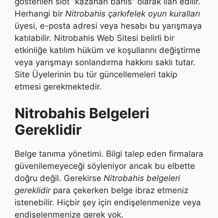
gösterilen slot “kazanan bahis” olarak ilan edilir.
Herhangi bir
Nitrobahis çarkıfelek oyun kuralları
üyesi, e-posta adresi veya hesabı bu yarışmaya
katılabilir. Nitrobahis Web Sitesi belirli bir
etkinliğe katılım hüküm ve koşullarını değiştirme
veya yarışmayı sonlandırma hakkını saklı tutar.
Site Üyelerinin bu tür güncellemeleri takip
etmesi gerekmektedir.
Nitrobahis Belgeleri
Gereklidir
Belge tanıma yönetimi. Bilgi talep eden firmalara
güvenilemeyeceği söyleniyor ancak bu elbette
doğru değil. Gerekirse
Nitrobahis belgeleri
gereklidir
para çekerken belge ibraz etmeniz
istenebilir. Hiçbir şey için endişelenmenize veya
endişelenmenize gerek yok.