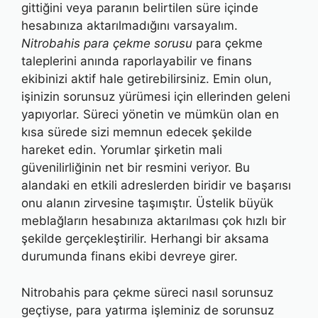
gittiğini veya paranın belirtilen süre içinde
hesabınıza aktarılmadığını varsayalım.
Nitrobahis para çekme sorusu
para çekme
taleplerini anında raporlayabilir ve finans
ekibinizi aktif hale getirebilirsiniz. Emin olun,
işinizin sorunsuz yürümesi için ellerinden geleni
yapıyorlar. Süreci yönetin ve mümkün olan en
kısa sürede sizi memnun edecek şekilde
hareket edin. Yorumlar şirketin mali
güvenilirliğinin net bir resmini veriyor. Bu
alandaki en etkili adreslerden biridir ve başarısı
onu alanın zirvesine taşımıştır. Üstelik büyük
meblağların hesabınıza aktarılması çok hızlı bir
şekilde gerçekleştirilir. Herhangi bir aksama
durumunda finans ekibi devreye girer.
Nitrobahis para çekme süreci nasıl sorunsuz
geçtiyse, para yatırma işleminiz de sorunsuz