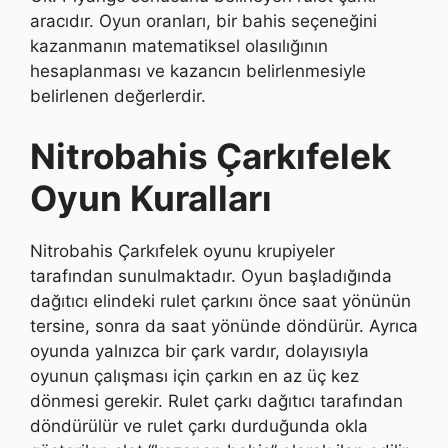
aracıdır. Oyun oranları, bir bahis seçeneğini
kazanmanın matematiksel olasılığının
hesaplanması ve kazancın belirlenmesiyle
belirlenen değerlerdir.
Nitrobahis Çarkıfelek
Oyun Kuralları
Nitrobahis Çarkıfelek oyunu krupiyeler
tarafından sunulmaktadır. Oyun başladığında
dağıtıcı elindeki rulet çarkını önce saat yönünün
tersine, sonra da saat yönünde döndürür. Ayrıca
oyunda yalnızca bir çark vardır, dolayısıyla
oyunun çalışması için çarkın en az üç kez
dönmesi gerekir. Rulet çarkı dağıtıcı tarafından
döndürülür ve rulet çarkı durduğunda okla