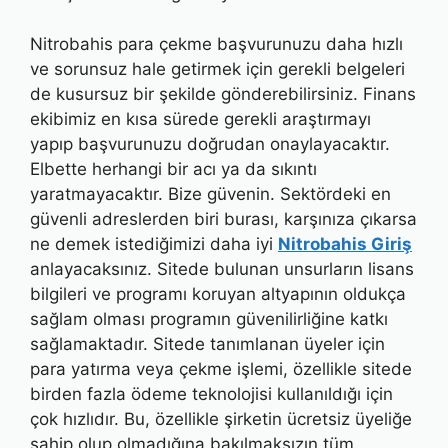
Nitrobahis para çekme başvurunuzu daha hızlı
ve sorunsuz hale getirmek için gerekli belgeleri
de kusursuz bir şekilde gönderebilirsiniz. Finans
ekibimiz en kısa sürede gerekli araştırmayı
yapıp başvurunuzu doğrudan onaylayacaktır.
Elbette herhangi bir acı ya da sıkıntı
yaratmayacaktır. Bize güvenin. Sektördeki en
güvenli adreslerden biri burası, karşınıza çıkarsa
ne demek istediğimizi daha iyi
Nitrobahis Giriş
anlayacaksınız. Sitede bulunan unsurların lisans
bilgileri ve programı koruyan altyapının oldukça
sağlam olması programın güvenilirliğine katkı
sağlamaktadır. Sitede tanımlanan üyeler için
para yatırma veya çekme işlemi, özellikle sitede
birden fazla ödeme teknolojisi kullanıldığı için
çok hızlıdır. Bu, özellikle şirketin ücretsiz üyeliğe
sahip olup olmadığına bakılmaksızın tüm