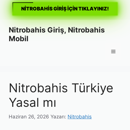
NİTROBAHİS GİRİŞ İÇİN TIKLAYINIZ!
İçeriğe
Nitrobahis Giriş, Nitrobahis
atla
Mobil
Menü
Nitrobahis Türkiye
Yasal mı
Haziran 26, 2026
Yazarı:
Nitrobahis