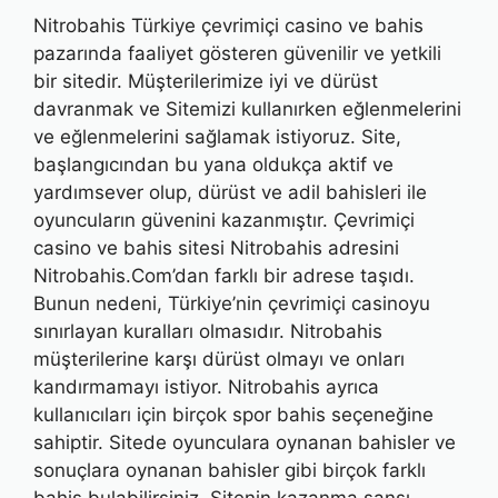
Nitrobahis Türkiye çevrimiçi casino ve bahis
pazarında faaliyet gösteren güvenilir ve yetkili
bir sitedir. Müşterilerimize iyi ve dürüst
davranmak ve Sitemizi kullanırken eğlenmelerini
ve eğlenmelerini sağlamak istiyoruz. Site,
başlangıcından bu yana oldukça aktif ve
yardımsever olup, dürüst ve adil bahisleri ile
oyuncuların güvenini kazanmıştır. Çevrimiçi
casino ve bahis sitesi Nitrobahis adresini
Nitrobahis.Com’dan farklı bir adrese taşıdı.
Bunun nedeni, Türkiye’nin çevrimiçi casinoyu
sınırlayan kuralları olmasıdır. Nitrobahis
müşterilerine karşı dürüst olmayı ve onları
kandırmamayı istiyor. Nitrobahis ayrıca
kullanıcıları için birçok spor bahis seçeneğine
sahiptir. Sitede oyunculara oynanan bahisler ve
sonuçlara oynanan bahisler gibi birçok farklı