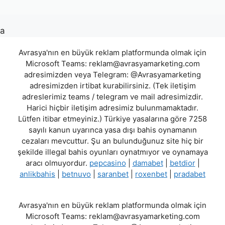
a
Avrasya'nın en büyük reklam platformunda olmak için
Microsoft Teams:
reklam@avrasyamarketing.com
adresimizden veya Telegram: @Avrasyamarketing
adresimizden irtibat kurabilirsiniz. (Tek iletişim
adreslerimiz teams / telegram ve mail adresimizdir.
Harici hiçbir iletişim adresimiz bulunmamaktadır.
Lütfen itibar etmeyiniz.) Türkiye yasalarına göre 7258
sayılı kanun uyarınca yasa dışı bahis oynamanın
cezaları mevcuttur. Şu an bulunduğunuz site hiç bir
şekilde illegal bahis oyunları oynatmıyor ve oynamaya
aracı olmuyordur.
pepcasino
|
damabet
|
betdior
|
anlikbahis
|
betnuvo
|
saranbet
|
roxenbet
|
pradabet
Avrasya'nın en büyük reklam platformunda olmak için
Microsoft Teams:
reklam@avrasyamarketing.com