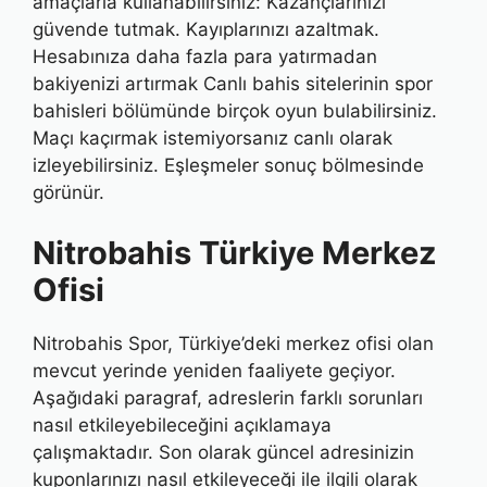
amaçlarla kullanabilirsiniz: Kazançlarınızı
güvende tutmak. Kayıplarınızı azaltmak.
Hesabınıza daha fazla para yatırmadan
bakiyenizi artırmak Canlı bahis sitelerinin spor
bahisleri bölümünde birçok oyun bulabilirsiniz.
Maçı kaçırmak istemiyorsanız canlı olarak
izleyebilirsiniz. Eşleşmeler sonuç bölmesinde
görünür.
Nitrobahis Türkiye Merkez
Ofisi
Nitrobahis Spor, Türkiye’deki merkez ofisi olan
mevcut yerinde yeniden faaliyete geçiyor.
Aşağıdaki paragraf, adreslerin farklı sorunları
nasıl etkileyebileceğini açıklamaya
çalışmaktadır. Son olarak güncel adresinizin
kuponlarınızı nasıl etkileyeceği ile ilgili olarak