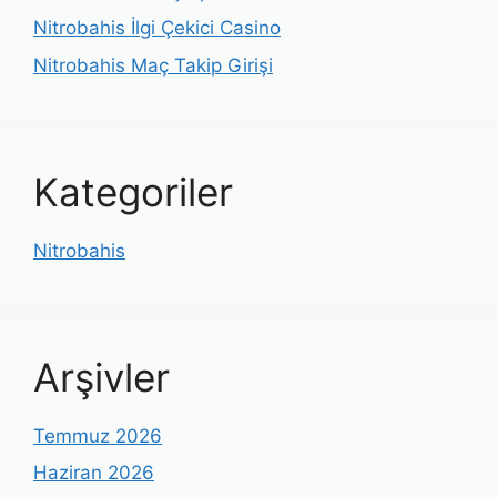
Nitrobahis İlgi Çekici Casino
Nitrobahis Maç Takip Girişi
Kategoriler
Nitrobahis
Arşivler
Temmuz 2026
Haziran 2026