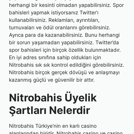
herhangi bir kesinti olmadan yapabilirsiniz. Spor
bahisleri yapmak istiyorsanız Twitter’ı
kullanabilirsiniz. Reklamları, ayrıntıları,
turnuvaları ve ödül oranlarını görebilirsiniz.
Ayrıca para da kazanabilirsiniz. Bunu herhangi
bir sorun yaşamadan yapabilirsiniz. Twitter’da
spor bahisleri için birçok özellik bulunmaktadır.
En iyi adres sınıfına sahip oldukları için
Nitrobahis sık sık kontrol edildiğini görebilirsiniz.
Nitrobahis birçok gerçek dövüşü ve anlaşmayı
kazanmış güçlü ve güvenilir bir attır.
Nitrobahis Üyelik
Şartları Nelerdir
Nitrobahis Türkiye’nin en karlı casino
alanlarından biridir. Nitrobahis casino ve casino