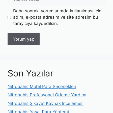
sitesi
Daha sonraki yorumlarımda kullanılması için
adım, e-posta adresim ve site adresim bu
tarayıcıya kaydedilsin.
Son Yazılar
Nitrobahis Mobil Para Seçenekleri
Nitrobahis Profesyonel Ödeme Yardımı
Nitrobahis Şikayet Kaynak İncelemesi
Nitrobahis Yasal Para Yöntemi