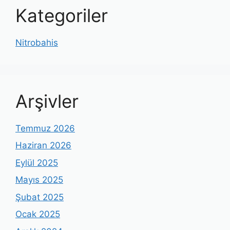
Kategoriler
Nitrobahis
Arşivler
Temmuz 2026
Haziran 2026
Eylül 2025
Mayıs 2025
Şubat 2025
Ocak 2025