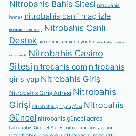
Nitrobahis Bahis Sitesi
nitrobahis
nitrobahis canli maç izle
bonus
Nitrobahis Canlı
nitrobahis canlı bingo
Destek
nitrobahis casino oyunları
nitrobahis casino
Nitrobahis Casino
oyunu nedir
Sitesi
nitrobahis com
nitrobahis
Nitrobahis Giriş
giris yap
Nitrobahis
Nitrobahis Giriş Adresi
Girişi
Nitrobahis
nitrobahis giriş sayfası
Güncel
nitrobahis güncel adres
Nitrobahis Güncel Adresi
nitrobahis instagram
nitrobahis kaç oldu
nitrobahis maç izle