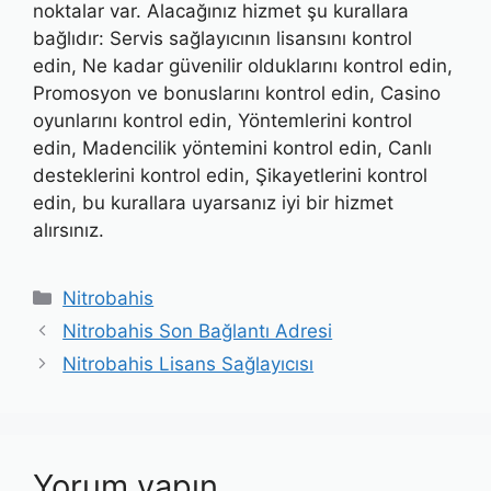
noktalar var. Alacağınız hizmet şu kurallara
bağlıdır: Servis sağlayıcının lisansını kontrol
edin, Ne kadar güvenilir olduklarını kontrol edin,
Promosyon ve bonuslarını kontrol edin, Casino
oyunlarını kontrol edin, Yöntemlerini kontrol
edin, Madencilik yöntemini kontrol edin, Canlı
desteklerini kontrol edin, Şikayetlerini kontrol
edin, bu kurallara uyarsanız iyi bir hizmet
alırsınız.
Kategoriler
Nitrobahis
Nitrobahis Son Bağlantı Adresi
Nitrobahis Lisans Sağlayıcısı
Yorum yapın