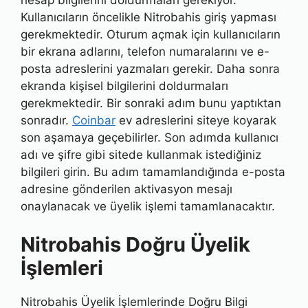
hesap bilgilerini doldurmaları gerekiyor.
Kullanıcıların öncelikle Nitrobahis giriş yapması
gerekmektedir. Oturum açmak için kullanıcıların
bir ekrana adlarını, telefon numaralarını ve e-
posta adreslerini yazmaları gerekir. Daha sonra
ekranda kişisel bilgilerini doldurmaları
gerekmektedir. Bir sonraki adım bunu yaptıktan
sonradır.
Coinbar
ev adreslerini siteye koyarak
son aşamaya geçebilirler. Son adımda kullanıcı
adı ve şifre gibi sitede kullanmak istediğiniz
bilgileri girin. Bu adım tamamlandığında e-posta
adresine gönderilen aktivasyon mesajı
onaylanacak ve üyelik işlemi tamamlanacaktır.
Nitrobahis Doğru Üyelik
İşlemleri
Nitrobahis Üyelik İşlemlerinde Doğru Bilgi