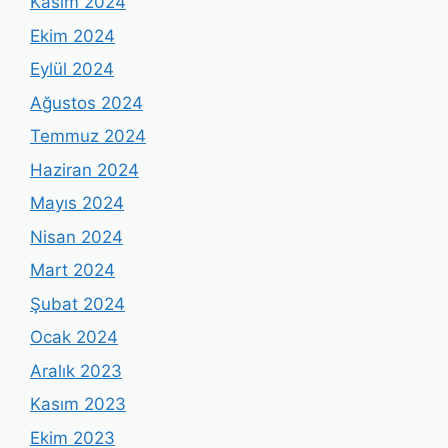
Kasım 2024
Ekim 2024
Eylül 2024
Ağustos 2024
Temmuz 2024
Haziran 2024
Mayıs 2024
Nisan 2024
Mart 2024
Şubat 2024
Ocak 2024
Aralık 2023
Kasım 2023
Ekim 2023