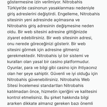
göstermesine izin verilmiyor. Nitrobahis
Türkiye’de casinonun yasaklanması nedeniyle
giriş adreslerini değiştirdi. Engelleme, Nitrobahis
sitesinin yeni adresinde açılmasına ve
Nitrobahis giriş adresinin değişmesine neden
oldu. Bir web sitesini adresine gittiğinizde
ziyaret edebilirsiniz. Bir web sitesinin adresi,
onu nerede göreceğinizi gösterir. Bir web
sitesini görmek için adresine gitmeniz
gerekmektedir. Nitrobahis iyi bir sistemi ve
kuralları olan yasal bir casino platformudur.
Oyunlar, para ve bilgi gibi casino için ihtiyacınız
olan her şeye sahiptir. Güvenli ve iyi olduğu için
Nitrobahis güvenebilirsiniz. Nitrobahis Web
Sitesi İncelemesi standartları Nitrobahis
katılmadan önce, hizmetin içeriğini ve kalitesini
kontrol etmelisiniz. Bu şirket hakkında bilgi
ararken dikkate almanız gereken bazı önemli