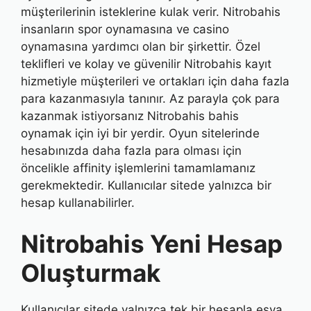
müşterilerinin isteklerine kulak verir. Nitrobahis
insanların spor oynamasına ve casino
oynamasına yardımcı olan bir şirkettir. Özel
teklifleri ve kolay ve güvenilir Nitrobahis kayıt
hizmetiyle müşterileri ve ortakları için daha fazla
para kazanmasıyla tanınır. Az parayla çok para
kazanmak istiyorsanız Nitrobahis bahis
oynamak için iyi bir yerdir. Oyun sitelerinde
hesabınızda daha fazla para olması için
öncelikle affinity işlemlerini tamamlamanız
gerekmektedir. Kullanıcılar sitede yalnızca bir
hesap kullanabilirler.
Nitrobahis Yeni Hesap
Oluşturmak
Kullanıcılar sitede yalnızca tek bir hesapla eşya