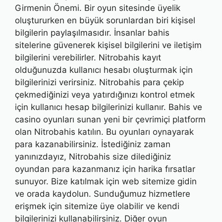
Girmenin Önemi. Bir oyun sitesinde üyelik
oluştururken en büyük sorunlardan biri kişisel
bilgilerin paylaşılmasıdır. İnsanlar bahis
sitelerine güvenerek kişisel bilgilerini ve iletişim
bilgilerini verebilirler. Nitrobahis kayıt
olduğunuzda kullanıcı hesabı oluşturmak için
bilgilerinizi verirsiniz. Nitrobahis para çekip
çekmediğinizi veya yatırdığınızı kontrol etmek
için kullanıcı hesap bilgilerinizi kullanır. Bahis ve
casino oyunları sunan yeni bir çevrimiçi platform
olan Nitrobahis katılın. Bu oyunları oynayarak
para kazanabilirsiniz. İstediğiniz zaman
yanınızdayız, Nitrobahis size dilediğiniz
oyundan para kazanmanız için harika fırsatlar
sunuyor. Bize katılmak için web sitemize gidin
ve orada kaydolun. Sunduğumuz hizmetlere
erişmek için sitemize üye olabilir ve kendi
bilgilerinizi kullanabilirsiniz. Diğer oyun