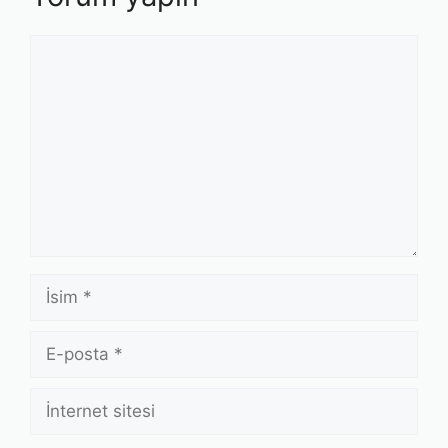
Yorum
İsim
E-
posta
İnternet
sitesi