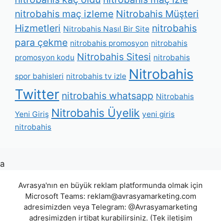
nitrobahis maç izleme
Nitrobahis Müşteri
Hizmetleri
nitrobahis
Nitrobahis Nasıl Bir Site
para çekme
nitrobahis promosyon
nitrobahis
Nitrobahis Sitesi
promosyon kodu
nitrobahis
Nitrobahis
spor bahisleri
nitrobahis tv izle
Twitter
nitrobahis whatsapp
Nitrobahis
Nitrobahis Üyelik
Yeni Giriş
yeni giris
nitrobahis
a
Avrasya'nın en büyük reklam platformunda olmak için
Microsoft Teams:
reklam@avrasyamarketing.com
adresimizden veya Telegram: @Avrasyamarketing
adresimizden irtibat kurabilirsiniz. (Tek iletişim