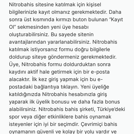
Nitrobahis sitesine katılmak için kişisel
bilgilerinizle kayıt olmanız gerekmektedir. Daha
sonra üst kısmında kırmızı buton bulunan “Kayıt
Ol” sekmesinden yeni üye hesabı
oluşturabilirsiniz. Bu sayede sitenin
avantajlarından yararlanabilirsiniz. Nitrobahis
katılmak istiyorsanız formu doğru bilgilerle
doldurup siteye göndermeniz gerekmektedir.
Üye, Nitrobahis formu doldurduktan sonra
kaydını aktif hale getirmek için bir e-posta
alacaktır. İlk kez giriş yapmak için bu e-
postadaki bağlantıya tıklayın. Yeni üyeliğe
katıldığınızda Nitrobahis hesabınızla giriş
yaparak ilk üyelik bonusu ve daha fazla bonus
alabilirsiniz. Nitrobahis bahis şirketi, Türkiye’deki
spor veya diğer etkinliklere bahis oynamak
isteyenler için iyi bir seçimdir. Çevrimiçi bahis
oynamanın güvenli ve kolay bir yolu vardır ve