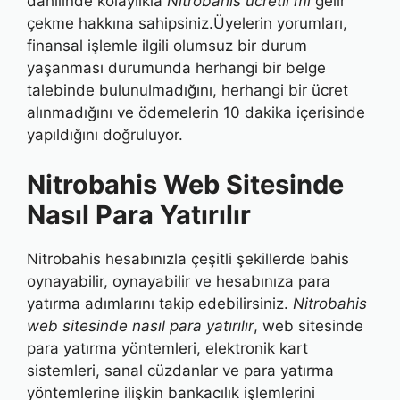
dahilinde kolaylıkla
Nitrobahis ücretli mi
gelir
çekme hakkına sahipsiniz.Üyelerin yorumları,
finansal işlemle ilgili olumsuz bir durum
yaşanması durumunda herhangi bir belge
talebinde bulunulmadığını, herhangi bir ücret
alınmadığını ve ödemelerin 10 dakika içerisinde
yapıldığını doğruluyor.
Nitrobahis Web Sitesinde
Nasıl Para Yatırılır
Nitrobahis hesabınızla çeşitli şekillerde bahis
oynayabilir, oynayabilir ve hesabınıza para
yatırma adımlarını takip edebilirsiniz.
Nitrobahis
web sitesinde nasıl para yatırılır
, web sitesinde
para yatırma yöntemleri, elektronik kart
sistemleri, sanal cüzdanlar ve para yatırma
yöntemlerine ilişkin bankacılık işlemlerini