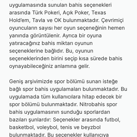
uygulamasında sunulan bahis seçenekleri
arasında Türk Pokeri, Açık Poker, Texas
Hold’em, Tavla ve OK bulunmaktadır. Çevrimiçi
oyuncuların sayısı her oyun seçeneğinin hemen
yanında görüntülenir. Ayrıca bir oyuna
yatıracağınız bahis miktarı oyunun
seçeneklerine bağlıdır. Bu, oyunun
seçeneklerinden birini seçip kısa sürede bahis
oynayabileceğiniz anlamına gelir.
Geniş arşivimizde spor bölümü sunan isteğe
bağlı spor bahis uygulamaları bulunmaktadır. Bu
uygulamada tüm kullanıcılara hitap edecek bir
spor bölümü bulunmaktadır. Nitrobahis spor
bahis uygulamasının sunduğu sporlardan
bazıları şunlardır: Seçenekler arasında futbol, ​​
basketbol, ​​voleybol, tenis ve beyzbol
bulunmaktadır. Bu seçenekler kullanıcıya