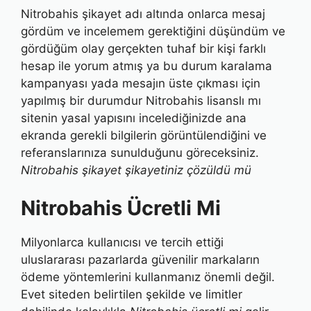
Nitrobahis şikayet adı altında onlarca mesaj
gördüm ve incelemem gerektiğini düşündüm ve
gördüğüm olay gerçekten tuhaf bir kişi farklı
hesap ile yorum atmış ya bu durum karalama
kampanyası yada mesajın üste çıkması için
yapılmış bir durumdur Nitrobahis lisanslı mı
sitenin yasal yapısını incelediğinizde ana
ekranda gerekli bilgilerin görüntülendiğini ve
referanslarınıza sunulduğunu göreceksiniz.
Nitrobahis şikayet şikayetiniz çözüldü mü
Nitrobahis Ücretli Mi
Milyonlarca kullanıcısı ve tercih ettiği
uluslararası pazarlarda güvenilir markaların
ödeme yöntemlerini kullanmanız önemli değil.
Evet siteden belirtilen şekilde ve limitler