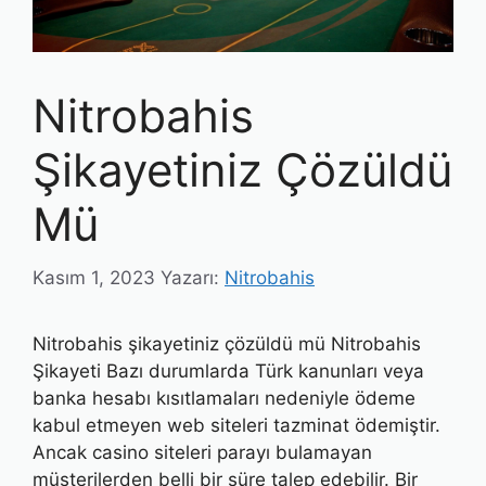
Nitrobahis
Şikayetiniz Çözüldü
Mü
Kasım 1, 2023
Yazarı:
Nitrobahis
Nitrobahis şikayetiniz çözüldü mü Nitrobahis
Şikayeti Bazı durumlarda Türk kanunları veya
banka hesabı kısıtlamaları nedeniyle ödeme
kabul etmeyen web siteleri tazminat ödemiştir.
Ancak casino siteleri parayı bulamayan
müşterilerden belli bir süre talep edebilir. Bir