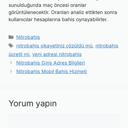
sunulduğunda maç öncesi oranlar
görüntülenecektir. Oranları analiz ettikten sonra
kullanıcılar hesaplarına bahis oynayabilirler.
Kategoriler
Nitrobahis
Etiketler
nitrobahis şikayetiniz çözüldü mü
,
nitrobahis
ücretli mi
,
yeni adresi nitrobahis
Nitrobahis Giriş Adres Bilgileri
Nitrobahis Mobil Bahis Hizmeti
Yorum yapın
Yorum