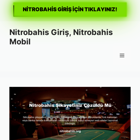
NİTROBAHİS GİRİŞ İÇİN TIKLAYINIZ!
İçeriğe
Nitrobahis Giriş, Nitrobahis
atla
Mobil
Menü