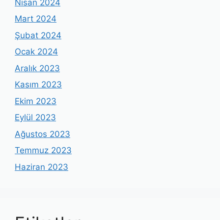
Nisan 2024
Mart 2024
Şubat 2024
Ocak 2024
Aralık 2023
Kasım 2023
Ekim 2023
Eylül 2023
Ağustos 2023
Temmuz 2023
Haziran 2023