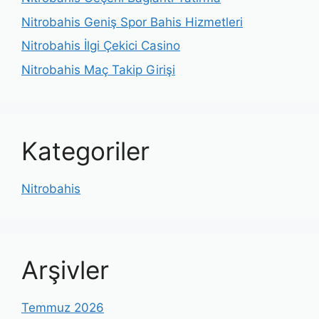
Nitrobahis Geniş Spor Bahis Hizmetleri
Nitrobahis İlgi Çekici Casino
Nitrobahis Maç Takip Girişi
Kategoriler
Nitrobahis
Arşivler
Temmuz 2026