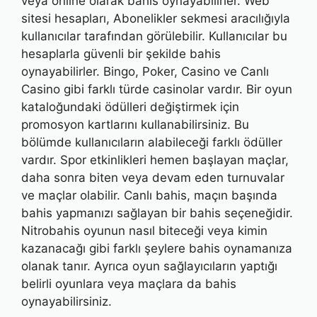
veya online olarak bahis oynayabilirler. Web
sitesi hesapları, Abonelikler sekmesi aracılığıyla
kullanıcılar tarafından görülebilir. Kullanıcılar bu
hesaplarla güvenli bir şekilde bahis
oynayabilirler. Bingo, Poker, Casino ve Canlı
Casino gibi farklı türde casinolar vardır. Bir oyun
kataloğundaki ödülleri değiştirmek için
promosyon kartlarını kullanabilirsiniz. Bu
bölümde kullanıcıların alabileceği farklı ödüller
vardır. Spor etkinlikleri hemen başlayan maçlar,
daha sonra biten veya devam eden turnuvalar
ve maçlar olabilir. Canlı bahis, maçın başında
bahis yapmanızı sağlayan bir bahis seçeneğidir.
Nitrobahis oyunun nasıl biteceği veya kimin
kazanacağı gibi farklı şeylere bahis oynamanıza
olanak tanır. Ayrıca oyun sağlayıcıların yaptığı
belirli oyunlara veya maçlara da bahis
oynayabilirsiniz.