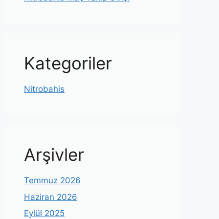
Kategoriler
Nitrobahis
Arşivler
Temmuz 2026
Haziran 2026
Eylül 2025