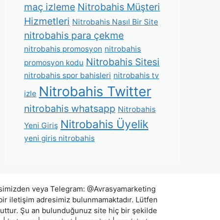
maç izleme
Nitrobahis Müşteri
Hizmetleri
Nitrobahis Nasıl Bir Site
nitrobahis para çekme
nitrobahis promosyon
nitrobahis
Nitrobahis Sitesi
promosyon kodu
nitrobahis spor bahisleri
nitrobahis tv
Nitrobahis Twitter
izle
nitrobahis whatsapp
Nitrobahis
Nitrobahis Üyelik
Yeni Giriş
yeni giris nitrobahis
simizden veya Telegram: @Avrasyamarketing
çbir iletişim adresimiz bulunmamaktadır. Lütfen
uttur. Şu an bulunduğunuz site hiç bir şekilde