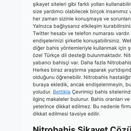
şikayet siteleri gibi farklı yolları kullanabi
size yardımcı olabilecek birçok insanımız 
her zaman sizinle konuşmaya ve sorunları
Yalnızca bağlıysanız etkileşim kurabilirsiniz
Twitter hesabı ve telefon numarası vardır.
endişelerinizi şirketle konuşabilirsiniz. We
diğer bahis yöntemleriyle kullanmak için ş
özel Türkçe dil desteği bulunmaktadır. Ni
yabancı bahisçi var. Daha fazla Nitrobahis 
Herkes biraz araştırma yaparak yurtdışınd
olduğunu öğrenebilir. Nitrobahis hastalığın
buraya ekledik, ancak endişelenmeyin, bu 
yoludur.
Bettikla
Çevrimiçi bahis sitelerind
ilginç makaleler bulunur. Bahis oranları 
yeterince dikkat edilmez. Bu nedenle firm
dikkat edilmesi tavsiye edilir.
Nitrobahis Şikayet Çö