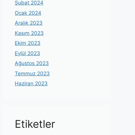
Şubat 2024
Ocak 2024
Aralık 2023
Kasım 2023
Ekim 2023
Eylül 2023
Ağustos 2023
Temmuz 2023
Haziran 2023
Etiketler