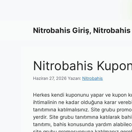
İçeriğe
Nitrobahis Giriş, Nitrobahis
atla
Nitrobahis Kupo
Haziran 27, 2026
Yazarı:
Nitrobahis
Herkes kendi kuponunu yapar ve kupon k
ihtimalinin ne kadar olduğuna karar vereb
tanıtımına katılmalısınız. Site grubu pro
yerdir. Site grubu tanıtımına katılarak bah
tanıtımı, bahis konusunda yardım alabilec
site grubu promosyonuna katılmanız gerek