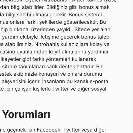
n bilgi alabilirler. Bildiğiniz gibi bonus almak
a bilgi sahibi olması gerekir. Bonus sistemi
us onlara farklı şekillerde gösterilecektir. Bu
ip bir kanal üzerinden yayıldı. Sitede yer alan
ı yardım ekibiyle iletişime geçerek bonus talep
alabilirsiniz. Nitrobahis kullanıcılara kolay ve
e casino oyunlarından keyif almalarına yardımcı
ikayetler gibi farklı yöntemleri kullanarak
m sitede tanımlanan canlı destek hattıdır. Bir
destek ekibimizle konuşun ve onlara durumu
lışverişini içerir. İnsanların bu kanalı e-posta
e için çalışan kişilerle Twitter ve diğer sosyal
ı Yorumları
şime geçmek için Facebook, Twitter veya diğer