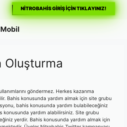
NİTROBAHİS GİRİŞ İÇİN TIKLAYINIZ!
 Mobil
n Oluşturma
ullanımlarını göndermez. Herkes kazanma
ilir. Bahis konusunda yardım almak için site grubu
mosyonu, bahis konusunda yardım bulabileceğiniz
is konusunda yardım alabilirsiniz. Site grubu
eğiniz yerdir. Bahis konusunda yardım almak için
mektedir. Üyeler Nitrobahis Twitter kampanyası,