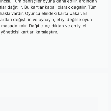
kincisi. Tüm bahisçiler oyuna dahil edilir, ardından
ar dağıtılır. Bu kartlar kapalı olarak dağıtılır. Tüm
hakkı vardır. Oyuncu elindeki karta bakar. El
artları değiştirin ve oynayın, el iyi değilse oyun
 masada kalır. Dağıtıcı açıldıktan ve en iyi el
neticisi kartları karşılaştırır.