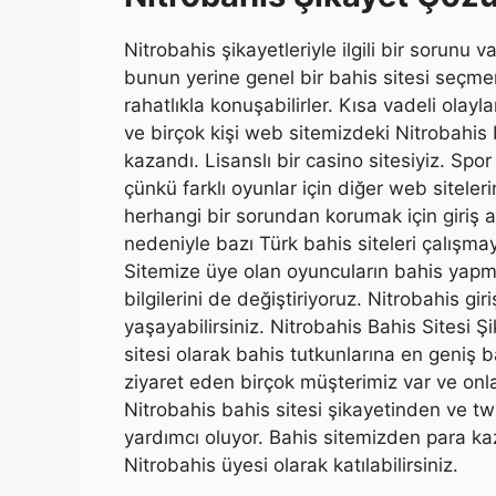
Nitrobahis şikayetleriyle ilgili bir sorun
bunun yerine genel bir bahis sitesi seçmen
rahatlıkla konuşabilirler. Kısa vadeli ola
ve birçok kişi web sitemizdeki Nitrobahis
kazandı. Lisanslı bir casino sitesiyiz. Sp
çünkü farklı oyunlar için diğer web siteleri
herhangi bir sorundan korumak için giriş a
nedeniyle bazı Türk bahis siteleri çalışma
Sitemize üye olan oyuncuların bahis yapma
bilgilerini de değiştiriyoruz. Nitrobahis giri
yaşayabilirsiniz. Nitrobahis Bahis Sitesi Ş
sitesi olarak bahis tutkunlarına en geniş 
ziyaret eden birçok müşterimiz var ve onl
Nitrobahis bahis sitesi şikayetinden ve t
yardımcı oluyor. Bahis sitemizden para ka
Nitrobahis üyesi olarak katılabilirsiniz.