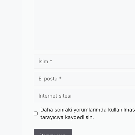
İsim
E-
posta
İnternet
sitesi
Daha sonraki yorumlarımda kullanılması
tarayıcıya kaydedilsin.