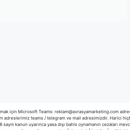
lmak için Microsoft Teams:
reklam@avrasyamarketing.com
adre
işim adreslerimiz teams / telegram ve mail adresimizdir. Harici hi
58 sayılı kanun uyarınca yasa dışı bahis oynamanın cezaları mevc