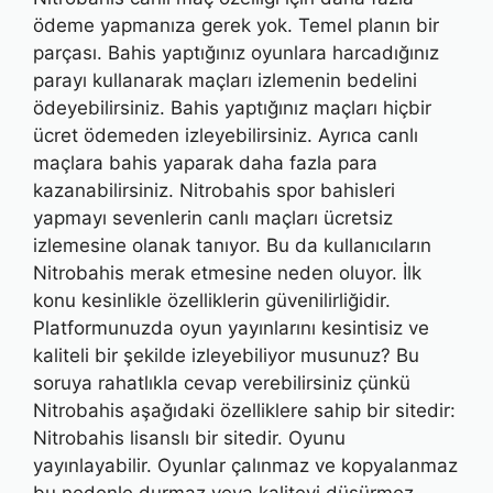
ödeme yapmanıza gerek yok. Temel planın bir
parçası. Bahis yaptığınız oyunlara harcadığınız
parayı kullanarak maçları izlemenin bedelini
ödeyebilirsiniz. Bahis yaptığınız maçları hiçbir
ücret ödemeden izleyebilirsiniz. Ayrıca canlı
maçlara bahis yaparak daha fazla para
kazanabilirsiniz. Nitrobahis spor bahisleri
yapmayı sevenlerin canlı maçları ücretsiz
izlemesine olanak tanıyor. Bu da kullanıcıların
Nitrobahis merak etmesine neden oluyor. İlk
konu kesinlikle özelliklerin güvenilirliğidir.
Platformunuzda oyun yayınlarını kesintisiz ve
kaliteli bir şekilde izleyebiliyor musunuz? Bu
soruya rahatlıkla cevap verebilirsiniz çünkü
Nitrobahis aşağıdaki özelliklere sahip bir sitedir:
Nitrobahis lisanslı bir sitedir. Oyunu
yayınlayabilir. Oyunlar çalınmaz ve kopyalanmaz