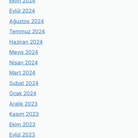
Ekim 2024
Eylül 2024
Ağustos 2024
Temmuz 2024
Haziran 2024
Mayıs 2024
Nisan 2024
Mart 2024
Şubat 2024
Ocak 2024
Aralık 2023
Kasım 2023
Ekim 2023
Eylül 2023