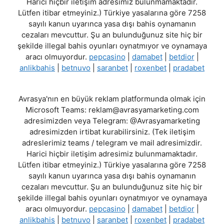
Harici hiçbir iletişim adresimiz bulunmamaktadır.
Lütfen itibar etmeyiniz.) Türkiye yasalarına göre 7258
sayılı kanun uyarınca yasa dışı bahis oynamanın
cezaları mevcuttur. Şu an bulunduğunuz site hiç bir
şekilde illegal bahis oyunları oynatmıyor ve oynamaya
aracı olmuyordur.
pepcasino
|
damabet
|
betdior
|
anlikbahis
|
betnuvo
|
saranbet
|
roxenbet
|
pradabet
Avrasya'nın en büyük reklam platformunda olmak için
Microsoft Teams:
reklam@avrasyamarketing.com
adresimizden veya Telegram: @Avrasyamarketing
adresimizden irtibat kurabilirsiniz. (Tek iletişim
adreslerimiz teams / telegram ve mail adresimizdir.
Harici hiçbir iletişim adresimiz bulunmamaktadır.
Lütfen itibar etmeyiniz.) Türkiye yasalarına göre 7258
sayılı kanun uyarınca yasa dışı bahis oynamanın
cezaları mevcuttur. Şu an bulunduğunuz site hiç bir
şekilde illegal bahis oyunları oynatmıyor ve oynamaya
aracı olmuyordur.
pepcasino
|
damabet
|
betdior
|
anlikbahis
|
betnuvo
|
saranbet
|
roxenbet
|
pradabet