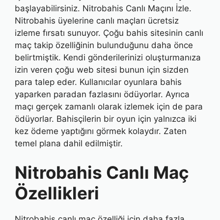
başlayabilirsiniz. Nitrobahis Canlı Maçını İzle.
Nitrobahis üyelerine canlı maçları ücretsiz
izleme fırsatı sunuyor. Çoğu bahis sitesinin canlı
maç takip özelliğinin bulunduğunu daha önce
belirtmiştik. Kendi gönderilerinizi oluşturmanıza
izin veren çoğu web sitesi bunun için sizden
para talep eder. Kullanıcılar oyunlara bahis
yaparken paradan fazlasını ödüyorlar. Ayrıca
maçı gerçek zamanlı olarak izlemek için de para
ödüyorlar. Bahisçilerin bir oyun için yalnızca iki
kez ödeme yaptığını görmek kolaydır. Zaten
temel plana dahil edilmiştir.
Nitrobahis Canlı Maç
Özellikleri
Nitrobahis canlı maç özelliği için daha fazla