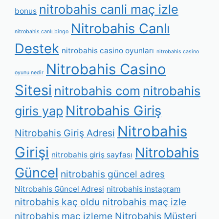
nitrobahis canli maç izle
bonus
Nitrobahis Canlı
nitrobahis canlı bingo
Destek
nitrobahis casino oyunları
nitrobahis casino
Nitrobahis Casino
oyunu nedir
Sitesi
nitrobahis com
nitrobahis
Nitrobahis Giriş
giris yap
Nitrobahis
Nitrobahis Giriş Adresi
Girişi
Nitrobahis
nitrobahis giriş sayfası
Güncel
nitrobahis güncel adres
Nitrobahis Güncel Adresi
nitrobahis instagram
nitrobahis kaç oldu
nitrobahis maç izle
nitrobahis maç izleme
Nitrobahis Müşteri