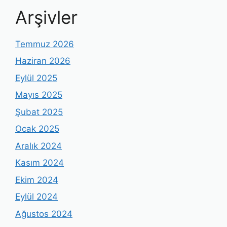
Arşivler
Temmuz 2026
Haziran 2026
Eylül 2025
Mayıs 2025
Şubat 2025
Ocak 2025
Aralık 2024
Kasım 2024
Ekim 2024
Eylül 2024
Ağustos 2024