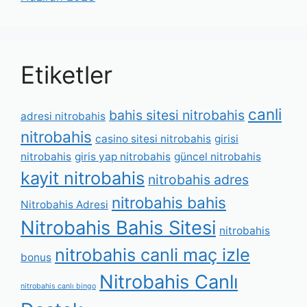
Etiketler
canli
bahis sitesi nitrobahis
adresi nitrobahis
nitrobahis
casino sitesi nitrobahis
girisi
nitrobahis
giris yap nitrobahis
güncel nitrobahis
kayit nitrobahis
nitrobahis adres
nitrobahis bahis
Nitrobahis Adresi
Nitrobahis Bahis Sitesi
nitrobahis
nitrobahis canli maç izle
bonus
Nitrobahis Canlı
nitrobahis canlı bingo