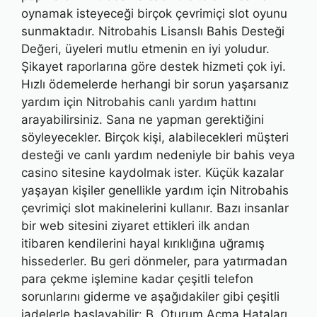
oynamak isteyeceği birçok çevrimiçi slot oyunu
sunmaktadır. Nitrobahis Lisanslı Bahis Desteği
Değeri, üyeleri mutlu etmenin en iyi yoludur.
Şikayet raporlarına göre destek hizmeti çok iyi.
Hızlı ödemelerde herhangi bir sorun yaşarsanız
yardım için Nitrobahis canlı yardım hattını
arayabilirsiniz. Sana ne yapman gerektiğini
söyleyecekler. Birçok kişi, alabilecekleri müşteri
desteği ve canlı yardım nedeniyle bir bahis veya
casino sitesine kaydolmak ister. Küçük kazalar
yaşayan kişiler genellikle yardım için Nitrobahis
çevrimiçi slot makinelerini kullanır. Bazı insanlar
bir web sitesini ziyaret ettikleri ilk andan
itibaren kendilerini hayal kırıklığına uğramış
hissederler. Bu geri dönmeler, para yatırmadan
para çekme işlemine kadar çeşitli telefon
sorunlarını giderme ve aşağıdakiler gibi çeşitli
iadelerle başlayabilir: B. Oturum Açma Hataları,