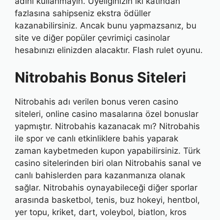
adını kullanmayın. Üyeliğinizin iki katından
fazlasına sahipseniz ekstra ödüller
kazanabilirsiniz. Ancak bunu yapmazsanız, bu
site ve diğer popüler çevrimiçi casinolar
hesabınızı elinizden alacaktır. Flash rulet oyunu.
Nitrobahis Bonus Siteleri
Nitrobahis adı verilen bonus veren casino
siteleri, online casino masalarına özel bonuslar
yapmıştır. Nitrobahis kazanacak mı? Nitrobahis
ile spor ve canlı etkinliklere bahis yaparak
zaman kaybetmeden kupon yapabilirsiniz. Türk
casino sitelerinden biri olan Nitrobahis sanal ve
canlı bahislerden para kazanmanıza olanak
sağlar. Nitrobahis oynayabileceği diğer sporlar
arasında basketbol, tenis, buz hokeyi, hentbol,
yer topu, kriket, dart, voleybol, biatlon, kros