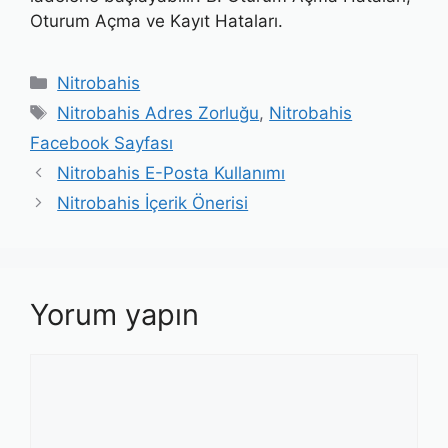
Oturum Açma ve Kayıt Hataları.
Kategoriler
Nitrobahis
Etiketler
Nitrobahis Adres Zorluğu
,
Nitrobahis
Facebook Sayfası
Nitrobahis E-Posta Kullanımı
Nitrobahis İçerik Önerisi
Yorum yapın
Yorum