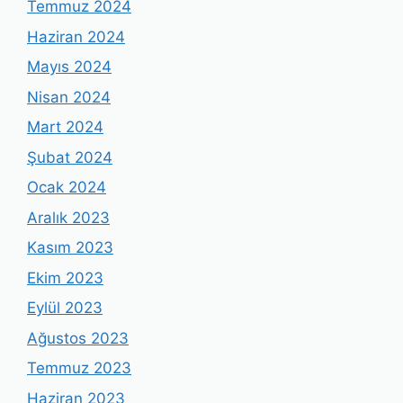
Temmuz 2024
Haziran 2024
Mayıs 2024
Nisan 2024
Mart 2024
Şubat 2024
Ocak 2024
Aralık 2023
Kasım 2023
Ekim 2023
Eylül 2023
Ağustos 2023
Temmuz 2023
Haziran 2023