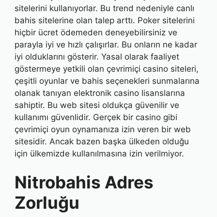
sitelerini kullanıyorlar. Bu trend nedeniyle canlı
bahis sitelerine olan talep arttı. Poker sitelerini
hiçbir ücret ödemeden deneyebilirsiniz ve
parayla iyi ve hızlı çalışırlar. Bu onların ne kadar
iyi olduklarını gösterir. Yasal olarak faaliyet
göstermeye yetkili olan çevrimiçi casino siteleri,
çeşitli oyunlar ve bahis seçenekleri sunmalarına
olanak tanıyan elektronik casino lisanslarına
sahiptir. Bu web sitesi oldukça güvenilir ve
kullanımı güvenlidir. Gerçek bir casino gibi
çevrimiçi oyun oynamanıza izin veren bir web
sitesidir. Ancak bazen başka ülkeden olduğu
için ülkemizde kullanılmasına izin verilmiyor.
Nitrobahis Adres
Zorluğu