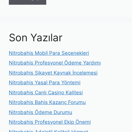
Son Yazılar
Nitrobahis Mobil Para Seçenekleri
Nitrobahis Profesyonel Ödeme Yardımı
Nitrobahis Şikayet Kaynak İncelemesi
Nitrobahis Yasal Para Yöntemi
Nitrobahis Canlı Casino Kalitesi
Nitrobahis Bahis Kazanç Forumu
Nitrobahis Ödeme Durumu
Nitrobahis Profesyonel Ekip Önemi
Nitrobahis Adaletli Kaliteli Hizmet