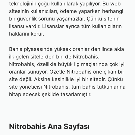
teknolojinin çoğu kullanılarak yapılıyor. Bu web
sitesinin kullanıcıları, ödeme yaparken herhangi
bir güvenlik sorunu yaşamazlar. Çünkü sitenin
lisansı vardır. Lisanslar ayrıca tüm kullanıcıların
haklarını korur.
Bahis piyasasında yüksek oranlar denilince akla
ilk gelen sitelerden biri de Nitrobahis.
Nitrobahis, özellikle büyük lig maçlarında çok iyi
oranlar sunuyor. Özetle Nitrobahis öne çıkan bir
site değil. Aksine kesinlikle iyi bir sitedir. Çünkü
site yöneticisi Nitrobahis, tüm bahis tutkunlarına
hitap edecek şekilde tasarlamıştır.
Nitrobahis Ana Sayfası