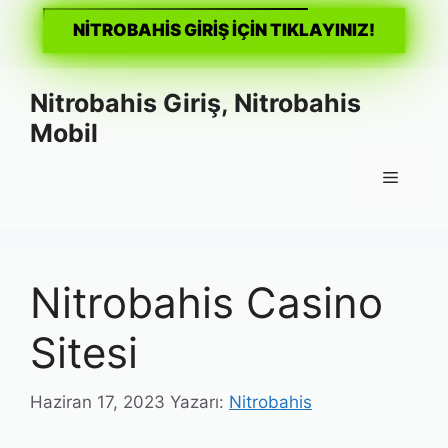
NİTROBAHİS GİRİŞ İÇİN TIKLAYINIZ!
İçeriğe
Nitrobahis Giriş, Nitrobahis
atla
Mobil
Menü
Nitrobahis Casino
Sitesi
Haziran 17, 2023
Yazarı:
Nitrobahis