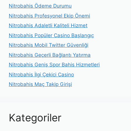
Nitrobahis Ödeme Durumu
Nitrobahis Profesyonel Ekip Önemi
Nitrobahis Adaletli Kaliteli Hizmet
Nitrobahis Popüler Casino Başlangıç
Nitrobahis Mobil Twitter Güvenliği
Nitrobahis Geçerli Bağlantı Yatırma
Nitrobahis Geniş Spor Bahis Hizmetleri
Nitrobahis İlgi Çekici Casino
Nitrobahis Maç Takip Girişi
Kategoriler