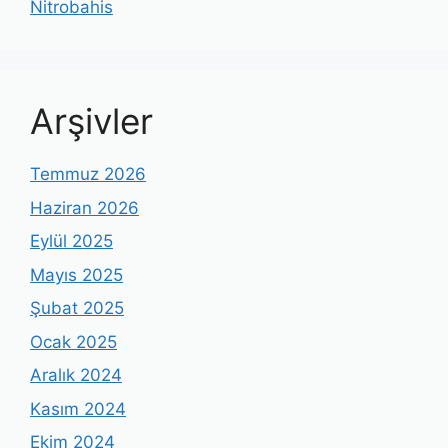
Nitrobahis
Arşivler
Temmuz 2026
Haziran 2026
Eylül 2025
Mayıs 2025
Şubat 2025
Ocak 2025
Aralık 2024
Kasım 2024
Ekim 2024