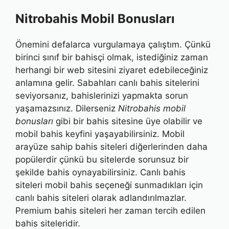
Nitrobahis Mobil Bonusları
Önemini defalarca vurgulamaya çalıştım. Çünkü
birinci sınıf bir bahisçi olmak, istediğiniz zaman
herhangi bir web sitesini ziyaret edebileceğiniz
anlamına gelir. Sabahları canlı bahis sitelerini
seviyorsanız, bahislerinizi yapmakta sorun
yaşamazsınız. Dilerseniz
Nitrobahis mobil
bonusları
gibi bir bahis sitesine üye olabilir ve
mobil bahis keyfini yaşayabilirsiniz. Mobil
arayüze sahip bahis siteleri diğerlerinden daha
popülerdir çünkü bu sitelerde sorunsuz bir
şekilde bahis oynayabilirsiniz. Canlı bahis
siteleri mobil bahis seçeneği sunmadıkları için
canlı bahis siteleri olarak adlandırılmazlar.
Premium bahis siteleri her zaman tercih edilen
bahis siteleridir.