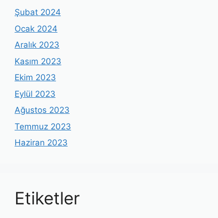
Şubat 2024
Ocak 2024
Aralık 2023
Kasım 2023
Ekim 2023
Eylül 2023
Ağustos 2023
Temmuz 2023
Haziran 2023
Etiketler