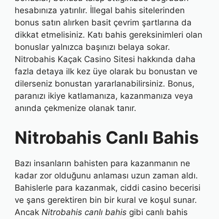
hesabınıza yatırılır. İllegal bahis sitelerinden
bonus satın alırken basit çevrim şartlarına da
dikkat etmelisiniz. Katı bahis gereksinimleri olan
bonuslar yalnızca başınızı belaya sokar.
Nitrobahis Kaçak Casino Sitesi hakkında daha
fazla detaya ilk kez üye olarak bu bonustan ve
dilerseniz bonustan yararlanabilirsiniz. Bonus,
paranızı ikiye katlamanıza, kazanmanıza veya
anında çekmenize olanak tanır.
Nitrobahis Canlı Bahis
Bazı insanların bahisten para kazanmanın ne
kadar zor olduğunu anlaması uzun zaman aldı.
Bahislerle para kazanmak, ciddi casino becerisi
ve şans gerektiren bin bir kural ve koşul sunar.
Ancak
Nitrobahis canlı bahis
gibi canlı bahis