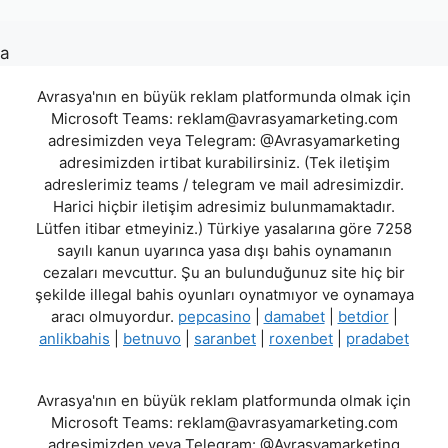
a
Avrasya'nın en büyük reklam platformunda olmak için
Microsoft Teams:
reklam@avrasyamarketing.com
adresimizden veya Telegram: @Avrasyamarketing
adresimizden irtibat kurabilirsiniz. (Tek iletişim
adreslerimiz teams / telegram ve mail adresimizdir.
Harici hiçbir iletişim adresimiz bulunmamaktadır.
Lütfen itibar etmeyiniz.) Türkiye yasalarına göre 7258
sayılı kanun uyarınca yasa dışı bahis oynamanın
cezaları mevcuttur. Şu an bulunduğunuz site hiç bir
şekilde illegal bahis oyunları oynatmıyor ve oynamaya
aracı olmuyordur.
pepcasino
|
damabet
|
betdior
|
anlikbahis
|
betnuvo
|
saranbet
|
roxenbet
|
pradabet
Avrasya'nın en büyük reklam platformunda olmak için
Microsoft Teams:
reklam@avrasyamarketing.com
adresimizden veya Telegram: @Avrasyamarketing