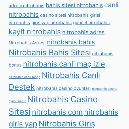
canli
bahis sitesi nitrobahis
adresi nitrobahis
nitrobahis
casino sitesi nitrobahis
girisi
nitrobahis
giris yap nitrobahis
güncel nitrobahis
kayit nitrobahis
nitrobahis adres
nitrobahis bahis
Nitrobahis Adresi
Nitrobahis Bahis Sitesi
nitrobahis
nitrobahis canli maç izle
bonus
Nitrobahis Canlı
nitrobahis canlı bingo
Destek
nitrobahis casino oyunları
nitrobahis casino
Nitrobahis Casino
oyunu nedir
Sitesi
nitrobahis com
nitrobahis
Nitrobahis Giriş
giris yap