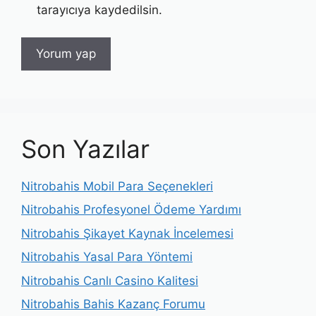
tarayıcıya kaydedilsin.
Son Yazılar
Nitrobahis Mobil Para Seçenekleri
Nitrobahis Profesyonel Ödeme Yardımı
Nitrobahis Şikayet Kaynak İncelemesi
Nitrobahis Yasal Para Yöntemi
Nitrobahis Canlı Casino Kalitesi
Nitrobahis Bahis Kazanç Forumu