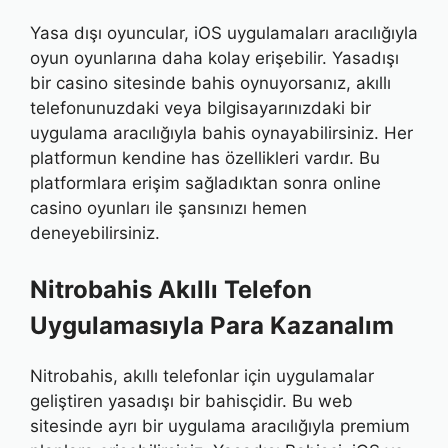
Yasa dışı oyuncular, iOS uygulamaları aracılığıyla
oyun oyunlarına daha kolay erişebilir. Yasadışı
bir casino sitesinde bahis oynuyorsanız, akıllı
telefonunuzdaki veya bilgisayarınızdaki bir
uygulama aracılığıyla bahis oynayabilirsiniz. Her
platformun kendine has özellikleri vardır. Bu
platformlara erişim sağladıktan sonra online
casino oyunları ile şansınızı hemen
deneyebilirsiniz.
Nitrobahis Akıllı Telefon
Uygulamasıyla Para Kazanalım
Nitrobahis, akıllı telefonlar için uygulamalar
geliştiren yasadışı bir bahisçidir. Bu web
sitesinde ayrı bir uygulama aracılığıyla premium