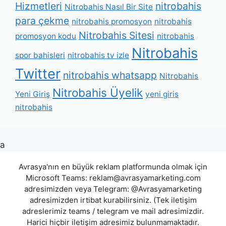
Hizmetleri
nitrobahis
Nitrobahis Nasıl Bir Site
para çekme
nitrobahis promosyon
nitrobahis
Nitrobahis Sitesi
promosyon kodu
nitrobahis
Nitrobahis
spor bahisleri
nitrobahis tv izle
Twitter
nitrobahis whatsapp
Nitrobahis
Nitrobahis Üyelik
Yeni Giriş
yeni giris
nitrobahis
a
Avrasya'nın en büyük reklam platformunda olmak için
Microsoft Teams:
reklam@avrasyamarketing.com
adresimizden veya Telegram: @Avrasyamarketing
adresimizden irtibat kurabilirsiniz. (Tek iletişim
adreslerimiz teams / telegram ve mail adresimizdir.
Harici hiçbir iletişim adresimiz bulunmamaktadır.