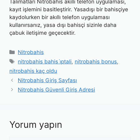
Talimatları Nitrobahis akıllı telefon uygulaması,
kayıt işlemini basitleştirir. Yasadışı bir bahisçiye
kaydolurken bir akıllı telefon uygulaması
kullanırsanız, yasa dışı bahisçi sizinle daha
çabuk iletişime geçecektir.
Kategoriler
Nitrobahis
Etiketler
nitrobahis bahis i̇ptali
,
nitrobahis bonus
,
nitrobahis kaç oldu
Nitrobahis Giriş Sayfası
Nitrobahis Güvenli Giriş Adresi
Yorum yapın