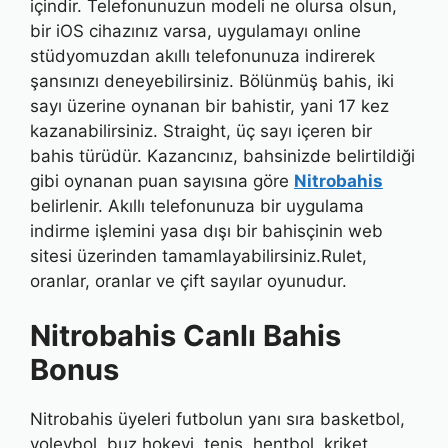
içindir. Telefonunuzun modeli ne olursa olsun,
bir iOS cihazınız varsa, uygulamayı online
stüdyomuzdan akıllı telefonunuza indirerek
şansınızı deneyebilirsiniz. Bölünmüş bahis, iki
sayı üzerine oynanan bir bahistir, yani 17 kez
kazanabilirsiniz. Straight, üç sayı içeren bir
bahis türüdür. Kazancınız, bahsinizde belirtildiği
gibi oynanan puan sayısına göre
Nitrobahis
belirlenir. Akıllı telefonunuza bir uygulama
indirme işlemini yasa dışı bir bahisçinin web
sitesi üzerinden tamamlayabilirsiniz.Rulet,
oranlar, oranlar ve çift sayılar oyunudur.
Nitrobahis Canlı Bahis
Bonus
Nitrobahis üyeleri futbolun yanı sıra basketbol, ​​
voleybol, buz hokeyi, tenis, hentbol, ​​kriket,