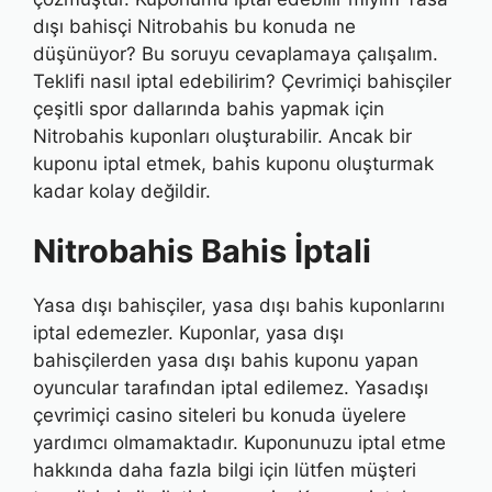
dışı bahisçi Nitrobahis bu konuda ne
düşünüyor? Bu soruyu cevaplamaya çalışalım.
Teklifi nasıl iptal edebilirim? Çevrimiçi bahisçiler
çeşitli spor dallarında bahis yapmak için
Nitrobahis kuponları oluşturabilir. Ancak bir
kuponu iptal etmek, bahis kuponu oluşturmak
kadar kolay değildir.
Nitrobahis Bahis İptali
Yasa dışı bahisçiler, yasa dışı bahis kuponlarını
iptal edemezler. Kuponlar, yasa dışı
bahisçilerden yasa dışı bahis kuponu yapan
oyuncular tarafından iptal edilemez. Yasadışı
çevrimiçi casino siteleri bu konuda üyelere
yardımcı olmamaktadır. Kuponunuzu iptal etme
hakkında daha fazla bilgi için lütfen müşteri