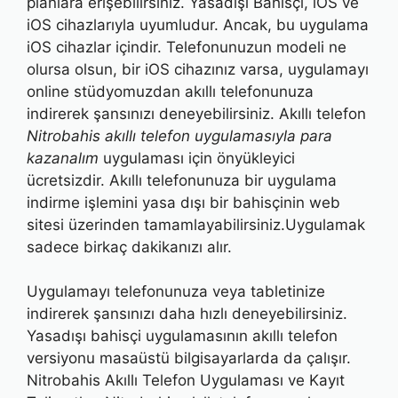
planlara erişebilirsiniz. Yasadışı Bahisçi, iOS ve
iOS cihazlarıyla uyumludur. Ancak, bu uygulama
iOS cihazlar içindir. Telefonunuzun modeli ne
olursa olsun, bir iOS cihazınız varsa, uygulamayı
online stüdyomuzdan akıllı telefonunuza
indirerek şansınızı deneyebilirsiniz. Akıllı telefon
Nitrobahis akıllı telefon uygulamasıyla para
kazanalım
uygulaması için önyükleyici
ücretsizdir. Akıllı telefonunuza bir uygulama
indirme işlemini yasa dışı bir bahisçinin web
sitesi üzerinden tamamlayabilirsiniz.Uygulamak
sadece birkaç dakikanızı alır.
Uygulamayı telefonunuza veya tabletinize
indirerek şansınızı daha hızlı deneyebilirsiniz.
Yasadışı bahisçi uygulamasının akıllı telefon
versiyonu masaüstü bilgisayarlarda da çalışır.
Nitrobahis Akıllı Telefon Uygulaması ve Kayıt