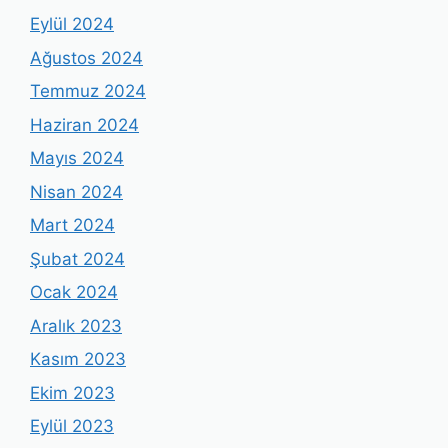
Eylül 2024
Ağustos 2024
Temmuz 2024
Haziran 2024
Mayıs 2024
Nisan 2024
Mart 2024
Şubat 2024
Ocak 2024
Aralık 2023
Kasım 2023
Ekim 2023
Eylül 2023