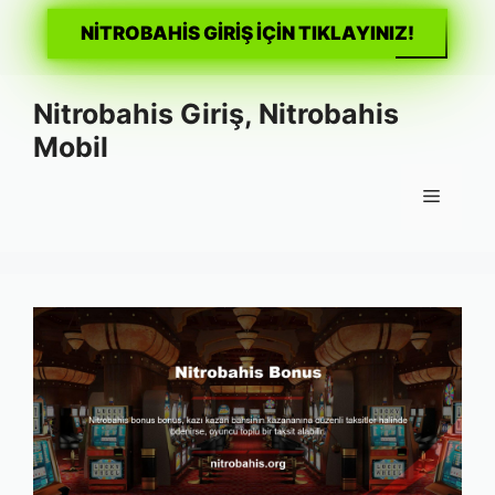
NİTROBAHİS GİRİŞ İÇİN TIKLAYINIZ!
İçeriğe
Nitrobahis Giriş, Nitrobahis
atla
Mobil
Menü