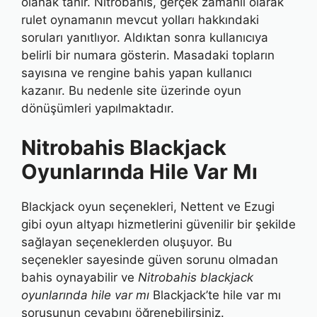
olanak tanır. Nitrobahis, gerçek zamanlı olarak
rulet oynamanın mevcut yolları hakkındaki
soruları yanıtlıyor. Aldıktan sonra kullanıcıya
belirli bir numara gösterin. Masadaki topların
sayısına ve rengine bahis yapan kullanıcı
kazanır. Bu nedenle site üzerinde oyun
dönüşümleri yapılmaktadır.
Nitrobahis Blackjack
Oyunlarında Hile Var Mı
Blackjack oyun seçenekleri, Nettent ve Ezugi
gibi oyun altyapı hizmetlerini güvenilir bir şekilde
sağlayan seçeneklerden oluşuyor. Bu
seçenekler sayesinde güven sorunu olmadan
bahis oynayabilir ve
Nitrobahis blackjack
oyunlarında hile var mı
Blackjack’te hile var mı
sorusunun cevabını öğrenebilirsiniz.