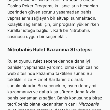
Casino Poker Programı, kullanıcıların hesapları
üzerinden güven sorunu yaşamadan bahis
yapmalarını sağlayan bir altyapı sunmaktadır.
Kolaylık sağlamak için, bir program yüklenirken
kurallar isteğe bağlıdır. Kârlı bir Nitrobahis
casinosu uygun bir seçenektir.
Nitrobahis Rulet Kazanma Stratejisi
Rulet oyunu, rulet seçeneklerinde daha iyi
bahisler yapmanıza yardımcı olmak için casino
web sitesinde kazanma taktikleri sunar. Bu
taktikler size Hizmet Şartlarımız olarak
sunulmaktadır. Bu seçenekler, oyun deneyimi
kazanmanızı ve daha kısa sürede daha fazla
bahis oynamanızı sağlar. Bahis konusunda biraz
tecrübeniz olana kadar sitenin canlı
Nitrobahis