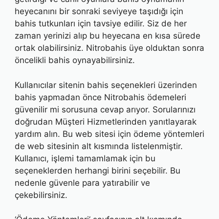
heyecanını bir sonraki seviyeye taşıdığı için
bahis tutkunları için tavsiye edilir. Siz de her
zaman yerinizi alıp bu heyecana en kısa sürede
ortak olabilirsiniz. Nitrobahis üye olduktan sonra
öncelikli bahis oynayabilirsiniz.
Kullanıcılar sitenin bahis seçenekleri üzerinden
bahis yapmadan önce Nitrobahis ödemeleri
güvenilir mi sorusuna cevap arıyor. Sorularınızı
doğrudan Müşteri Hizmetlerinden yanıtlayarak
yardım alın. Bu web sitesi için ödeme yöntemleri
de web sitesinin alt kısmında listelenmiştir.
Kullanıcı, işlemi tamamlamak için bu
seçeneklerden herhangi birini seçebilir. Bu
nedenle güvenle para yatırabilir ve
çekebilirsiniz.