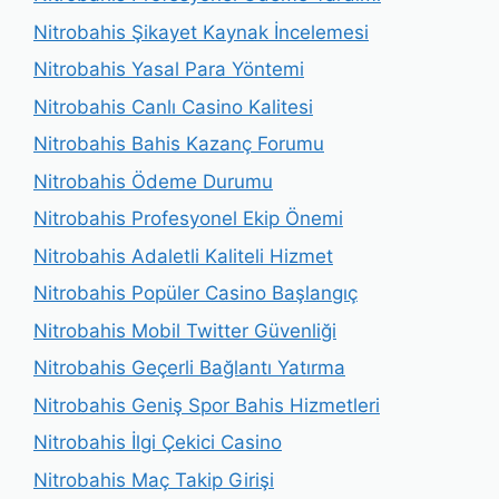
Nitrobahis Şikayet Kaynak İncelemesi
Nitrobahis Yasal Para Yöntemi
Nitrobahis Canlı Casino Kalitesi
Nitrobahis Bahis Kazanç Forumu
Nitrobahis Ödeme Durumu
Nitrobahis Profesyonel Ekip Önemi
Nitrobahis Adaletli Kaliteli Hizmet
Nitrobahis Popüler Casino Başlangıç
Nitrobahis Mobil Twitter Güvenliği
Nitrobahis Geçerli Bağlantı Yatırma
Nitrobahis Geniş Spor Bahis Hizmetleri
Nitrobahis İlgi Çekici Casino
Nitrobahis Maç Takip Girişi