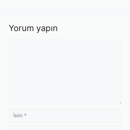
Yorum yapın
Yorum
İsim
E-