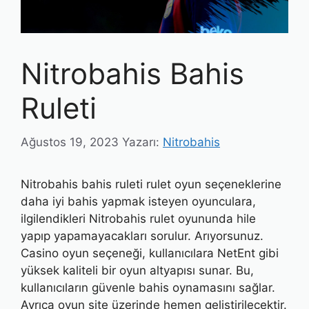
Nitrobahis Bahis
Ruleti
Ağustos 19, 2023
Yazarı:
Nitrobahis
Nitrobahis bahis ruleti rulet oyun seçeneklerine
daha iyi bahis yapmak isteyen oyunculara,
ilgilendikleri Nitrobahis rulet oyununda hile
yapıp yapamayacakları sorulur. Arıyorsunuz.
Casino oyun seçeneği, kullanıcılara NetEnt gibi
yüksek kaliteli bir oyun altyapısı sunar. Bu,
kullanıcıların güvenle bahis oynamasını sağlar.
Ayrıca oyun site üzerinde hemen geliştirilecektir.