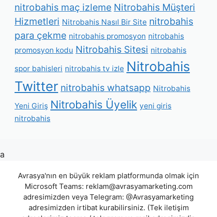
nitrobahis maç izleme
Nitrobahis Müşteri
Hizmetleri
nitrobahis
Nitrobahis Nasıl Bir Site
para çekme
nitrobahis promosyon
nitrobahis
Nitrobahis Sitesi
promosyon kodu
nitrobahis
Nitrobahis
spor bahisleri
nitrobahis tv izle
Twitter
nitrobahis whatsapp
Nitrobahis
Nitrobahis Üyelik
Yeni Giriş
yeni giris
nitrobahis
a
Avrasya'nın en büyük reklam platformunda olmak için
Microsoft Teams:
reklam@avrasyamarketing.com
adresimizden veya Telegram: @Avrasyamarketing
adresimizden irtibat kurabilirsiniz. (Tek iletişim