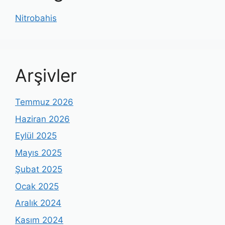
Nitrobahis
Arşivler
Temmuz 2026
Haziran 2026
Eylül 2025
Mayıs 2025
Şubat 2025
Ocak 2025
Aralık 2024
Kasım 2024