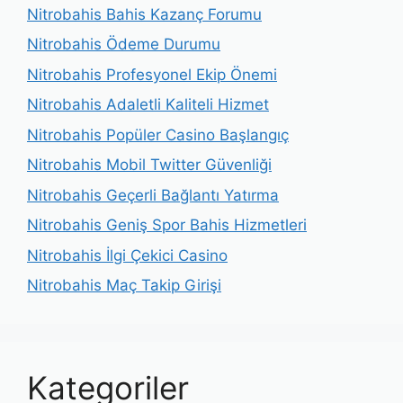
Nitrobahis Bahis Kazanç Forumu
Nitrobahis Ödeme Durumu
Nitrobahis Profesyonel Ekip Önemi
Nitrobahis Adaletli Kaliteli Hizmet
Nitrobahis Popüler Casino Başlangıç
Nitrobahis Mobil Twitter Güvenliği
Nitrobahis Geçerli Bağlantı Yatırma
Nitrobahis Geniş Spor Bahis Hizmetleri
Nitrobahis İlgi Çekici Casino
Nitrobahis Maç Takip Girişi
Kategoriler