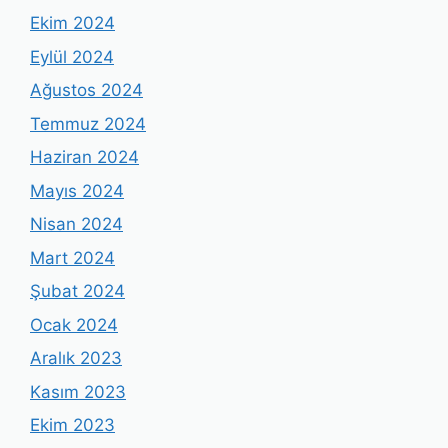
Ekim 2024
Eylül 2024
Ağustos 2024
Temmuz 2024
Haziran 2024
Mayıs 2024
Nisan 2024
Mart 2024
Şubat 2024
Ocak 2024
Aralık 2023
Kasım 2023
Ekim 2023