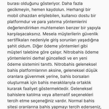
burası olduğunu gösteriyor. Daha fazla
gecikmeyin, hemen kaydolun. Herhangi bir
mobil cihazdan erişilebilen, kullanıcı dostu bir
platformdur ve para yatırma yöntemlerini
değerlendirirken muhtemelen benzer bir yapıyla
karşılaşacaksınız. Mesela müşterilerin güvenlik
sertifikaları nedeniyle giriş sorunları yaşadığına
şahit oldum. Diğer ödeme yöntemleri gibi
müşteri talebine göre çalışır. Nitrobahis ödeme
yöntemlerini derhal güncelledi ve en yeni
ödeme sistemini tanıttı. Nitrobahis geleneksel
bahis platformlarının aksine, geleneksel düşük
oranlara güvenmek yerine, bahis borsaları
oluşturmak için bahis meraklılarıyla ortaklık
kurarak faaliyet göstermektedir. Geleneksel
bahislere katılma veya alternatif seçenekleri
tercih etme seçeneğiniz vardır. Normal bahis
sitesi oranlarına bahis yapmayı tercih ederseniz,