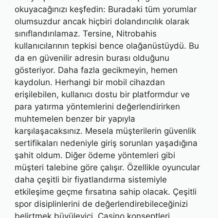
okuyacağınızı keşfedin: Buradaki tüm yorumlar
olumsuzdur ancak hiçbiri dolandırıcılık olarak
sınıflandırılamaz. Tersine, Nitrobahis
kullanıcılarının tepkisi bence olağanüstüydü. Bu
da en güvenilir adresin burası olduğunu
gösteriyor. Daha fazla gecikmeyin, hemen
kaydolun. Herhangi bir mobil cihazdan
erişilebilen, kullanıcı dostu bir platformdur ve
para yatırma yöntemlerini değerlendirirken
muhtemelen benzer bir yapıyla
karşılaşacaksınız. Mesela müşterilerin güvenlik
sertifikaları nedeniyle giriş sorunları yaşadığına
şahit oldum. Diğer ödeme yöntemleri gibi
müşteri talebine göre çalışır. Özellikle oyuncular
daha çeşitli bir fiyatlandırma sistemiyle
etkileşime geçme fırsatına sahip olacak. Çeşitli
spor disiplinlerini de değerlendirebileceğinizi
belirtmek büyüleyici. Casino konseptleri