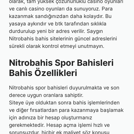
olarak, tam yüksek çözünürlüklü casino oyunları
ve canlı casino oyunları da sunuyoruz. Para
kazanmak sandığınızdan daha kolaydır. Bu
yasaya aykırıdır ve btk tarafından sıklıkla
durdurulup yeni bir adres verilir. Saygın
Nitrobahis bahis sitelerinin güncel adreslerini
sürekli olarak kontrol etmeyi unutmayın.
Nitrobahis Spor Bahisleri
Bahis Özellikleri
Nitrobahis spor bahisleri duyurulmakta ve son
derece uygun oranlara sahiptir.
Siteye üye olduktan sonra bahis işlemlerinden
ve diğer fırsatlardan para kazanmaya başlamak
için adınıza bir hesap oluşturmanız
gerekmektedir. Hesap açma işlemi hızlı ve
sorunsuzdur, hiçbir ek maliyet söz konusu