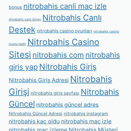
nitrobahis canli maç izle
bonus
Nitrobahis Canlı
nitrobahis canlı bingo
Destek
nitrobahis casino oyunları
nitrobahis casino
Nitrobahis Casino
oyunu nedir
Sitesi
nitrobahis com
nitrobahis
Nitrobahis Giriş
giris yap
Nitrobahis
Nitrobahis Giriş Adresi
Girişi
Nitrobahis
nitrobahis giriş sayfası
Güncel
nitrobahis güncel adres
Nitrobahis Güncel Adresi
nitrobahis instagram
nitrobahis kaç oldu
nitrobahis maç izle
nitrobahis maç izleme
Nitrobahis Müşteri